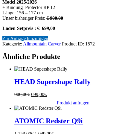
Model 2025/2026
900,00€
699,00€.
+ Bindung Protector RP 12
Länge: 156 – 177 cm
Unser bisheriger Preis:
€ 900,00
Laden-Setpreis : € 699,00
Zur Anfrage hinzufügen
Kategorie:
Allmountain Carver
Product ID:
1572
Ähnliche Produkte
HEAD Supershape Rally
Ursprünglicher
Aktueller
900,00
€
699,00
€
Preis
Preis
Produkt anfragen
war:
ist:
900,00€
699,00€.
ATOMIC Redster Q9i
Ursprünglicher
Aktueller
1.159,00
€
1.049,00
€