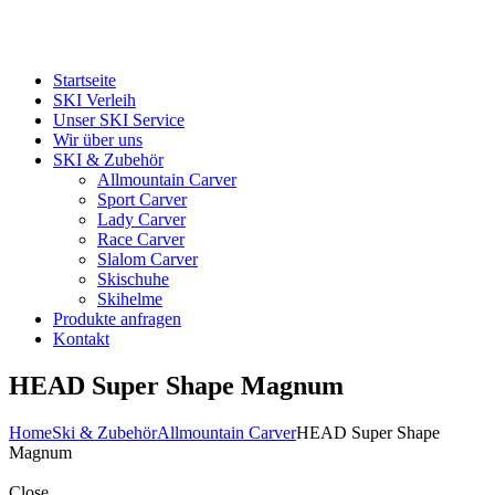
Startseite
SKI Verleih
Unser SKI Service
Wir über uns
SKI & Zubehör
Allmountain Carver
Sport Carver
Lady Carver
Race Carver
Slalom Carver
Skischuhe
Skihelme
Produkte anfragen
Kontakt
HEAD Super Shape Magnum
Home
Ski & Zubehör
Allmountain Carver
HEAD Super Shape
Magnum
Close