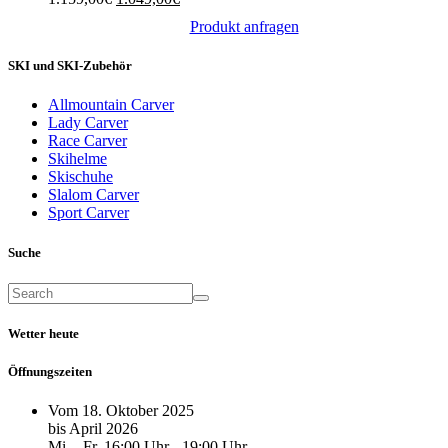
Preis
Preis
Produkt anfragen
war:
ist:
1.159,00€
1.049,00€.
SKI und SKI-Zubehör
Allmountain Carver
Lady Carver
Race Carver
Skihelme
Skischuhe
Slalom Carver
Sport Carver
Suche
Wetter heute
Öffnungszeiten
Vom 18. Oktober 2025
bis April 2026
Mi. - Fr. 16:00 Uhr - 19:00 Uhr