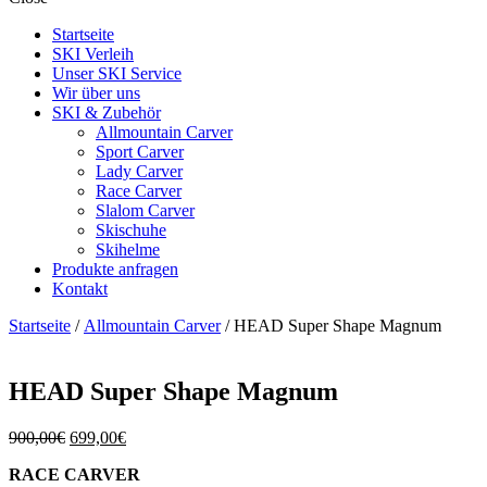
Startseite
SKI Verleih
Unser SKI Service
Wir über uns
SKI & Zubehör
Allmountain Carver
Sport Carver
Lady Carver
Race Carver
Slalom Carver
Skischuhe
Skihelme
Produkte anfragen
Kontakt
Startseite
/
Allmountain Carver
/ HEAD Super Shape Magnum
HEAD Super Shape Magnum
Ursprünglicher
Aktueller
900,00
€
699,00
€
Preis
Preis
RACE CARVER
war:
ist: